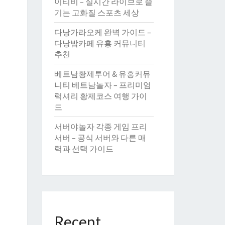
이티비 – 실시간 라이브로 즐
기는 고화질 스포츠 세상
다낭가라오케 완벽 가이드 –
다낭밤카페 유흥 커뮤니티
추천
베트남황제투어 & 유흥커뮤
니티 베트남놀자 – 프리미엄
럭셔리 황제코스 여행 가이
드
서버야놀자 각종 게임 프리
서버 – 공식 서버와 다른 매
력과 선택 가이드
Recent