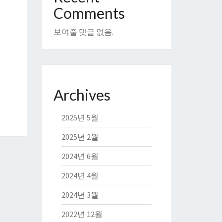
Comments
보여줄 댓글 없음.
Archives
2025년 5월
2025년 2월
2024년 6월
2024년 4월
2024년 3월
2022년 12월