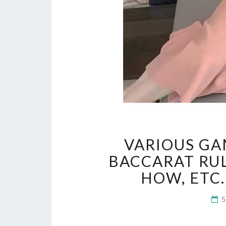
VARIOUS GA
BACCARAT RUL
HOW, ET