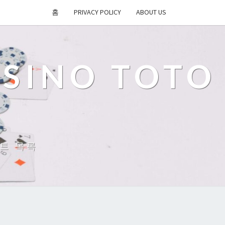
홈
PRIVACY POLICY
ABOUT US
SINO TOTO
트 목록