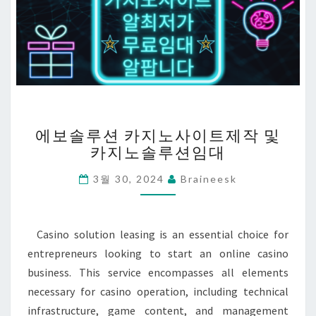
에
에보솔루션 카지노사이트제작 및
보
카지노솔루션임대
솔
루
3월 30, 2024
Braineesk
션
카
지
노
Casino solution leasing is an essential choice for
사
entrepreneurs looking to start an online casino
이
business. This service encompasses all elements
트
제
necessary for casino operation, including technical
작
infrastructure, game content, and management