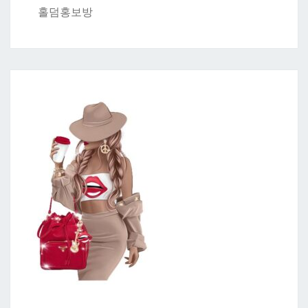
홀덤홍보방