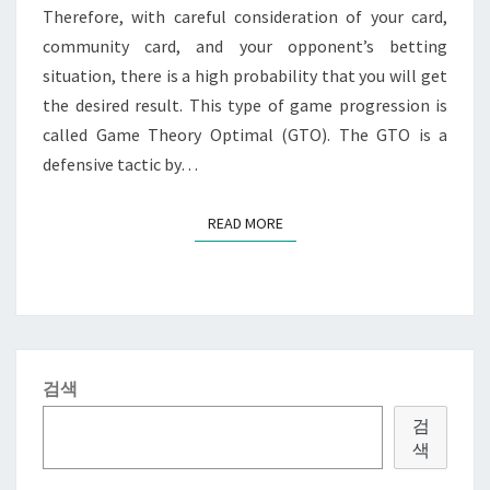
Therefore, with careful consideration of your card,
community card, and your opponent’s betting
situation, there is a high probability that you will get
the desired result. This type of game progression is
called Game Theory Optimal (GTO). The GTO is a
defensive tactic by…
READ MORE
READ MORE
검색
검
색