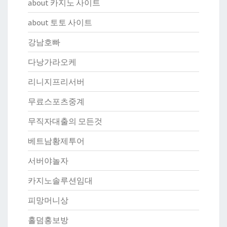
about 카지노 사이트
about 토토 사이트
강남호빠
다낭가라오케
리니지프리서버
무료스포츠중계
무직자대출의 모든것
베트남황제투어
서버야놀자
카지노솔루션임대
피망머니상
홀덤홍보방