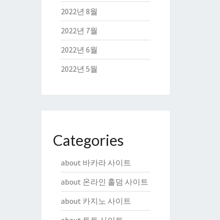
2022년 8월
2022년 7월
2022년 6월
2022년 5월
Categories
about 바카라 사이트
about 온라인 홀덤 사이트
about 카지노 사이트