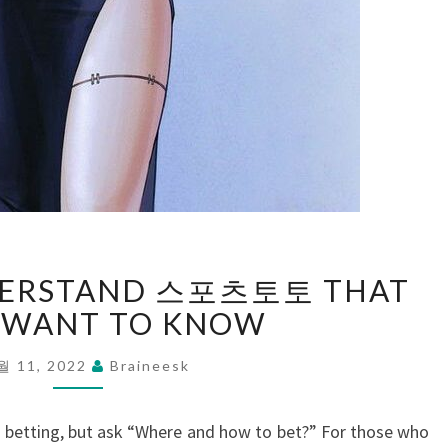
4
NDERSTAND 스포츠토토 THAT
WAYS
TO
I WANT TO KNOW
UNDERSTAND
스
월 11, 2022
Braineesk
포
츠
etting, but ask “Where and how to bet?” For those who
토