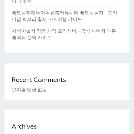
니티 추천
베트남황제투어 & 유흥커뮤니티 베트남놀자 – 프리
미엄 럭셔리 황제코스 여행 가이드
서버야놀자 각종 게임 프리서버 – 공식 서버와 다른
매력과 선택 가이드
Recent Comments
보여줄 댓글 없음.
Archives