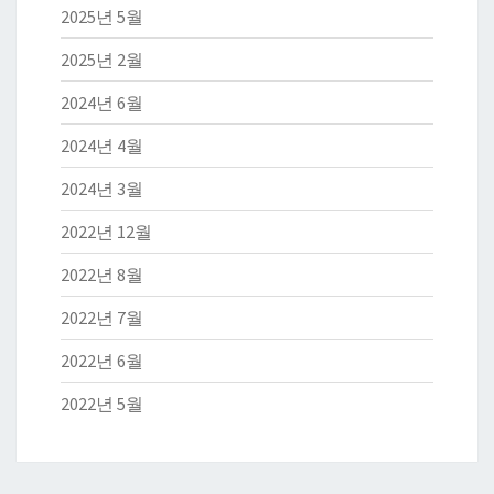
2025년 5월
2025년 2월
2024년 6월
2024년 4월
2024년 3월
2022년 12월
2022년 8월
2022년 7월
2022년 6월
2022년 5월