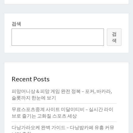
검색
검
색
Recent Posts
피망머니상 & 피망 게임 완전 정복 – 포커, 바카라,
슬롯까지 한눈에 보기
무료스포츠중계 사이트 미달이티비 – 실시간 라이
브로 즐기는 고화질 스포츠 세상
다낭가라오케 완벽 가이드 – 다낭밤카페 유흥 커뮤