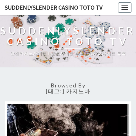
SUDDENLYSLENDER CASINO TOTO TV
Togg
navig
SUDDENLYSLENDER
CASINO TOTO TV
안전카지노사이트 I 토토사이트 추천 I 바카라사이트 목록
Browsed By
[태그:]
카지노바