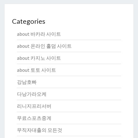
Categories
about 바카라 사이트
about 온라인 홀덤 사이트
about 카지노 사이트
about 토토 사이트
강남호빠
다낭가라오케
리니지프리서버
무료스포츠중계
무직자대출의 모든것