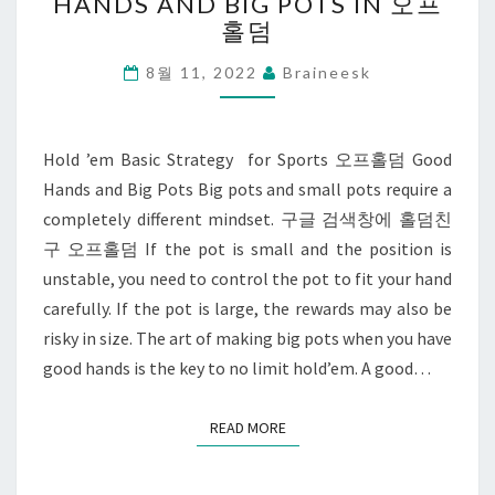
HANDS AND BIG POTS IN 오프
ABOUT
홀덤
GOOD
HANDS
8월 11, 2022
Braineesk
AND
BIG
POTS
IN
Hold ’em Basic Strategy for Sports 오프홀덤 Good
오
Hands and Big Pots Big pots and small pots require a
프
completely different mindset. 구글 검색창에 홀덤친
홀
덤
구 오프홀덤 If the pot is small and the position is
unstable, you need to control the pot to fit your hand
carefully. If the pot is large, the rewards may also be
risky in size. The art of making big pots when you have
good hands is the key to no limit hold’em. A good…
READ MORE
READ MORE