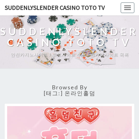
SUDDENLYSLENDER CASINO TOTO TV
Togg
navig
SUDDENLYSLENDER
CASINO TOTO TV
안전카지노사이트 I 토토사이트 추천 I 바카라사이트 목록
Browsed By
[태그:]
온라인홀덤