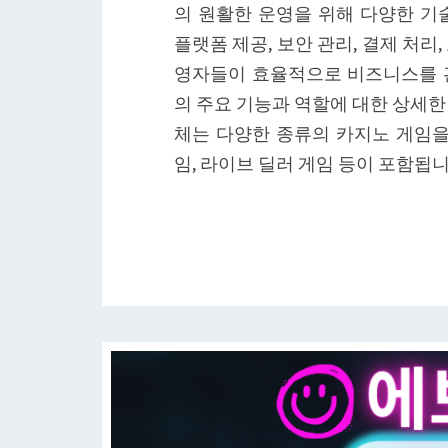
의 원활한 운영을 위해 다양한 기
플랫폼 제공, 보안 관리, 결제 처리
영자들이 효율적으로 비즈니스를 
의 주요 기능과 역할에 대한 상세한 
체는 다양한 종류의 카지노 게임을
임, 라이브 딜러 게임 등이 포함됩