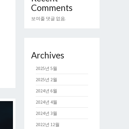
Comments
보여줄 댓글 없음.
Archives
2025년 5월
2025년 2월
2024년 6월
2024년 4월
2024년 3월
2022년 12월