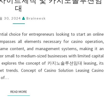
사이트제작 및 카지노솔루션임
보
솔
대
루
션
월 30, 2024
Braineesk
카
지
tial choice for entrepreneurs looking to start an online
노
ompasses all elements necessary for casino operation,
사
이
e, game content, and management systems, making it an
트
 or small to medium-sized businesses with limited capital
제
ticle explores the concept of 카지노솔루션임대 leasing, its
작
ket trends. Concept of Casino Solution Leasing Casino
및
e of…
카
지
노
READ MORE
READ MORE
솔
루