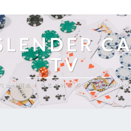
SLENDER CA
TV
지노사이트 I 토토사이트 추천 I 바카라사이