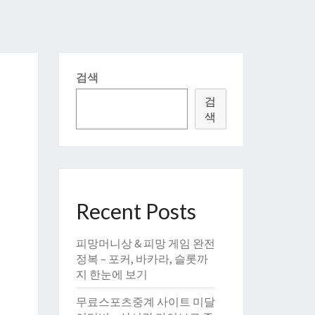
검색
검
색
Recent Posts
피망머니상 & 피망 게임 완전
정복 – 포커, 바카라, 슬롯까
지 한눈에 보기
무료스포츠중계 사이트 미달