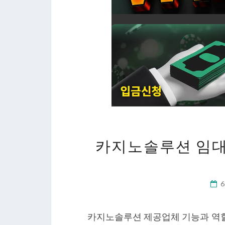
카지노솔루션 임대
카지노솔루션 제공업체 기능과 역