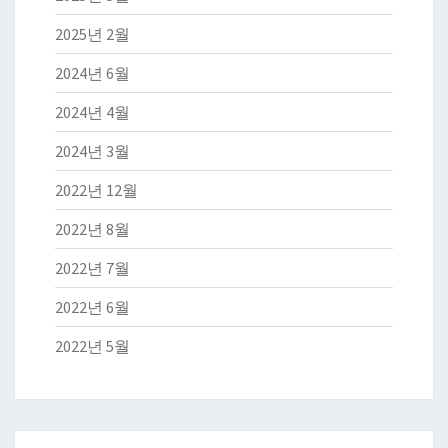
2025년 2월
2024년 6월
2024년 4월
2024년 3월
2022년 12월
2022년 8월
2022년 7월
2022년 6월
2022년 5월