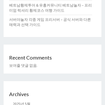
베트남황제투어 & 유흥커뮤니티 베트남놀자 – 프리
미엄 럭셔리 황제코스 여행 가이드
서버야놀자 각종 게임 프리서버 – 공식 서버와 다른
매력과 선택 가이드
Recent Comments
보여줄 댓글 없음.
Archives
2025년 5월