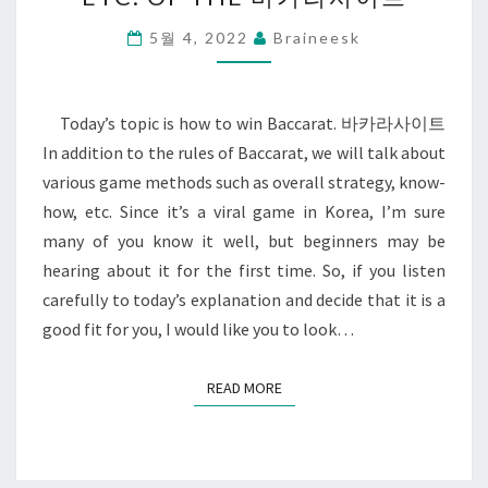
BACCARAT
RULES,
5월 4, 2022
Braineesk
STRATEGIES,
KNOW-
HOW,
Today’s topic is how to win Baccarat. 바카라사이트
ETC.
In addition to the rules of Baccarat, we will talk about
OF
various game methods such as overall strategy, know-
THE
바
how, etc. Since it’s a viral game in Korea, I’m sure
카
many of you know it well, but beginners may be
라
hearing about it for the first time. So, if you listen
사
carefully to today’s explanation and decide that it is a
이
트
good fit for you, I would like you to look…
READ MORE
READ MORE