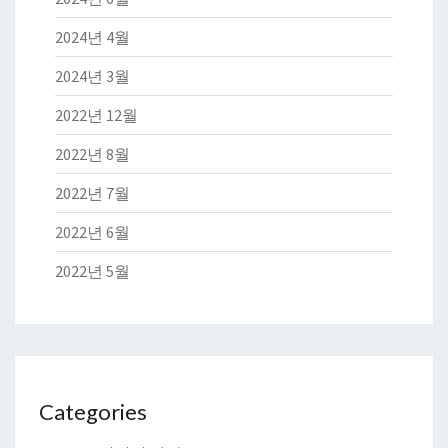
2024년 4월
2024년 3월
2022년 12월
2022년 8월
2022년 7월
2022년 6월
2022년 5월
Categories