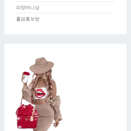
피망머니상
홀덤홍보방