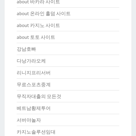
about 바카라 사이트
about 온라인 홀덤 사이트
about 카지노 사이트
about 토토 사이트
강남호빠
다낭가라오케
리니지프리서버
무료스포츠중계
무직자대출의 모든것
베트남황제투어
서버야놀자
카지노솔루션임대