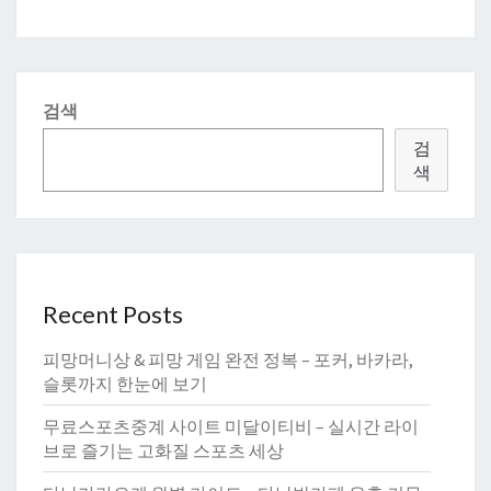
검색
검
색
Recent Posts
피망머니상 & 피망 게임 완전 정복 – 포커, 바카라,
슬롯까지 한눈에 보기
무료스포츠중계 사이트 미달이티비 – 실시간 라이
브로 즐기는 고화질 스포츠 세상