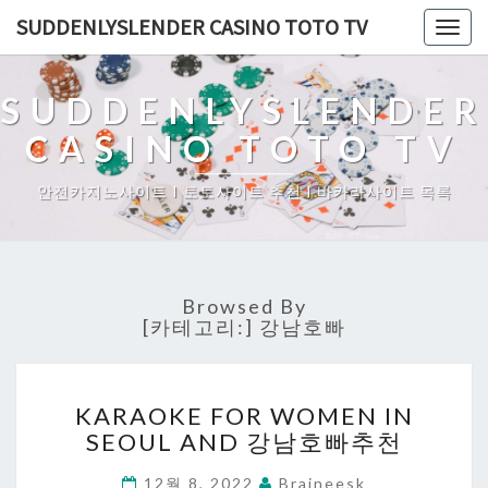
SUDDENLYSLENDER CASINO TOTO TV
Togg
navig
SUDDENLYSLENDER
CASINO TOTO TV
안전카지노사이트 I 토토사이트 추천 I 바카라사이트 목록
Browsed By
[카테고리:]
강남호빠
KARAOKE
KARAOKE FOR WOMEN IN
FOR
SEOUL AND 강남호빠추천
WOMEN
IN
12월 8, 2022
Braineesk