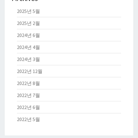
2025년 5월
2025년 2월
2024년 6월
2024년 4월
2024년 3월
2022년 12월
2022년 8월
2022년 7월
2022년 6월
2022년 5월