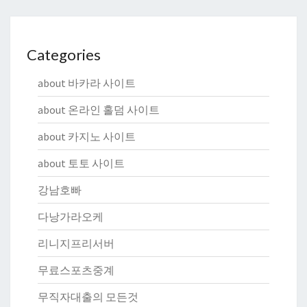
Categories
about 바카라 사이트
about 온라인 홀덤 사이트
about 카지노 사이트
about 토토 사이트
강남호빠
다낭가라오케
리니지프리서버
무료스포츠중계
무직자대출의 모든것