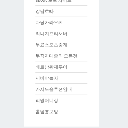
about 토토 사이트
강남호빠
다낭가라오케
리니지프리서버
무료스포츠중계
무직자대출의 모든것
베트남황제투어
서버야놀자
카지노솔루션임대
피망머니상
홀덤홍보방