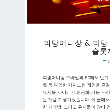
피망머니상 & 피망 
슬롯
피방머니상 모바일과 PC에서 인기 있는
롯 등 다양한 카지노형 게임을 즐길
유저들 사이에서 현금화 가능 자
는 개념도 생겨났습니다. 이 글에서
한 거래법, 그리고 유저들이 많이 