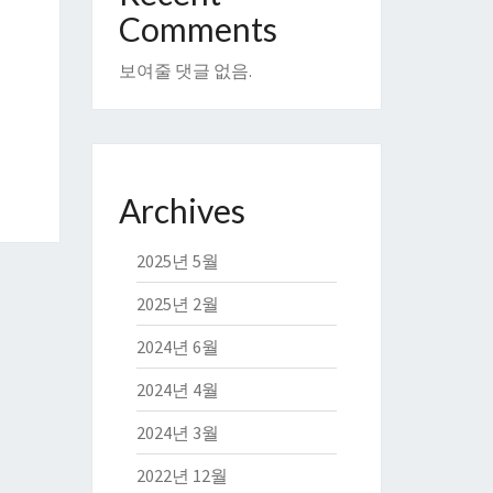
Comments
보여줄 댓글 없음.
Archives
2025년 5월
2025년 2월
2024년 6월
2024년 4월
2024년 3월
2022년 12월