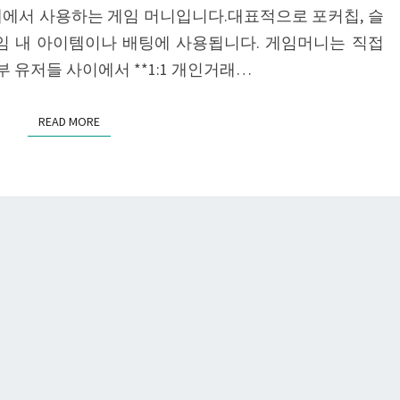
정
내에서 사용하는 게임 머니입니다.대표적으로 포커칩, 슬
복
게임 내 아이템이나 배팅에 사용됩니다. 게임머니는 직접
–
포
 유저들 사이에서 **1:1 개인거래…
커,
바
READ MORE
READ MORE
카
라,
슬
롯
까
지
한
눈
에
보
기