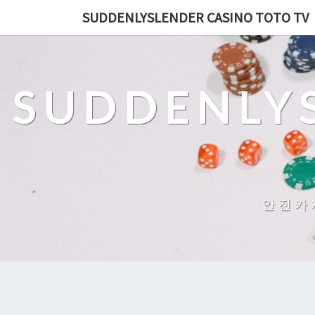
SUDDENLYSLENDER CASINO TOTO TV
SUDDENLY
안전카