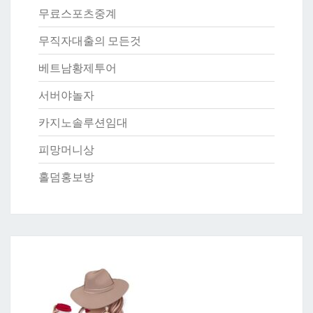
무료스포츠중계
무직자대출의 모든것
베트남황제투어
서버야놀자
카지노솔루션임대
피망머니상
홀덤홍보방