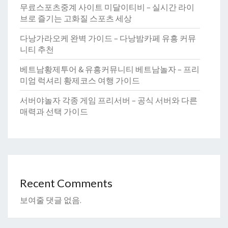
무료스포츠중계 사이트 미달이티비 – 실시간 라이
브로 즐기는 고화질 스포츠 세상
다낭가라오케 완벽 가이드 – 다낭밤카페 유흥 커뮤
니티 추천
베트남황제투어 & 유흥커뮤니티 베트남놀자 – 프리
미엄 럭셔리 황제코스 여행 가이드
서버야놀자 각종 게임 프리서버 – 공식 서버와 다른
매력과 선택 가이드
Recent Comments
보여줄 댓글 없음.