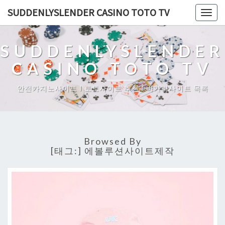
SUDDENLYSLENDER CASINO TOTO TV
Togg
navig
SUDDENLYSLENDER
CASINO TOTO TV
안전카지노사이트 I 토토사이트 추천 I 바카라사이트 목록
Browsed By
[태그:]
에볼루션사이트제작