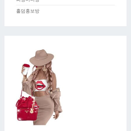
홀덤홍보방