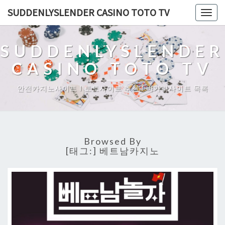
SUDDENLYSLENDER CASINO TOTO TV
Togg
navig
SUDDENLYSLENDER
CASINO TOTO TV
안전카지노사이트 I 토토사이트 추천 I 바카라사이트 목록
Browsed By
[태그:]
베트남카지노